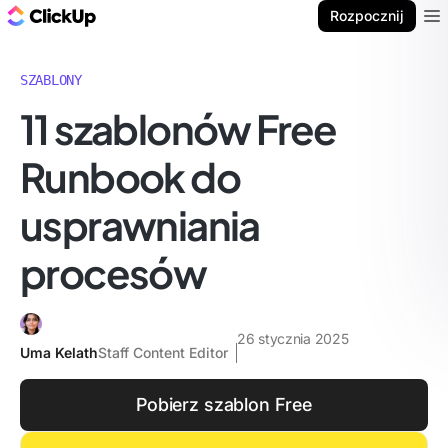
ClickUp Blog
Rozpocznij
Ope
SZABLONY
11 szablonów Free
Runbook do
usprawniania
procesów
26 stycznia 2025
Uma Kelath
Staff Content Editor
Pobierz szablon Free