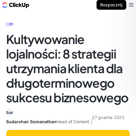
ClickUp Blog
Rozpocznij
Ope
CRM
Kultywowanie
lojalności: 8 strategii
utrzymania klienta dla
długoterminowego
sukcesu biznesowego
27 grudnia 2023
Sudarshan Somanathan
Head of Content