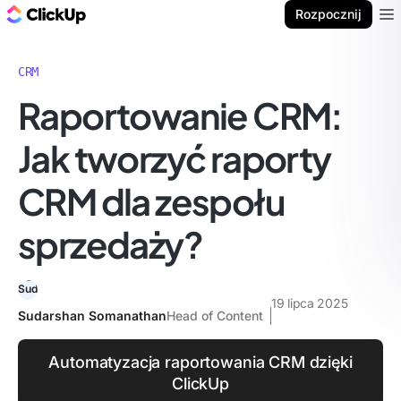
ClickUp Blog
Rozpocznij
Ope
CRM
Raportowanie CRM:
Jak tworzyć raporty
CRM dla zespołu
sprzedaży?
19 lipca 2025
Sudarshan Somanathan
Head of Content
Automatyzacja raportowania CRM dzięki
ClickUp