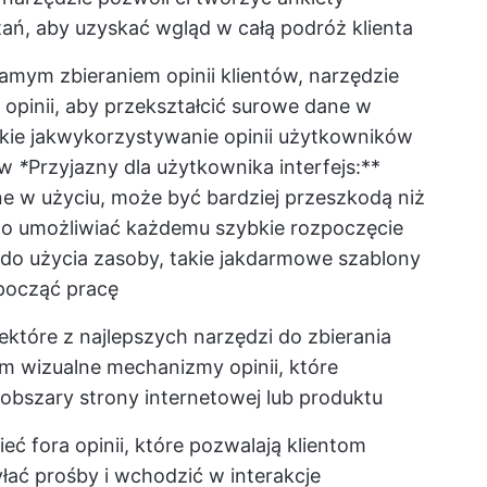
ń, aby uzyskać wgląd w całą podróż klienta
mym zbieraniem opinii klientów, narzędzie
 opinii, aby przekształcić surowe dane w
ie jak
wykorzystywanie opinii użytkowników
ów
*
Przyjazny dla użytkownika interfejs:**
e w użyciu, może być bardziej przeszkodą niż
no umożliwiać każdemu szybkie rozpoczęcie
do użycia zasoby, takie jak
darmowe szablony
począć pracę
ektóre z najlepszych narzędzi do zbierania
om wizualne mechanizmy opinii, które
obszary strony internetowej lub produktu
ć fora opinii, które pozwalają klientom
łać prośby i wchodzić w interakcje