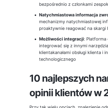
bezpośrednio z członkami zespoł
Natychmiastowa informacja zwro
mechanizmy natychmiastowej info
proaktywnie reagować na skargi l
Możliwości integracji
: Platforma
integrować się z innymi narzędzi
klienta
kanałami obsługi klienta i
technologicznego
10 najlepszych na
opinii klientów w
Przy tak wielu opcjach, znalezienie od