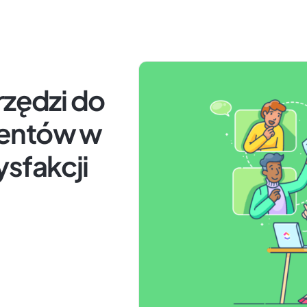
rzędzi do
lientów w
sfakcji