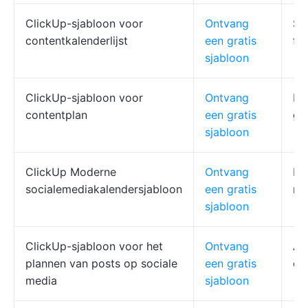
ClickUp-sjabloon voor
Ontvang
So
contentkalenderlijst
een gratis
fil
sjabloon
ClickUp-sjabloon voor
Ontvang
Do
contentplan
een gratis
ge
sjabloon
ClickUp Moderne
Ontvang
Pl
socialemediakalendersjabloon
een gratis
me
sjabloon
ClickUp-sjabloon voor het
Ontvang
As
plannen van posts op sociale
een gratis
ch
media
sjabloon