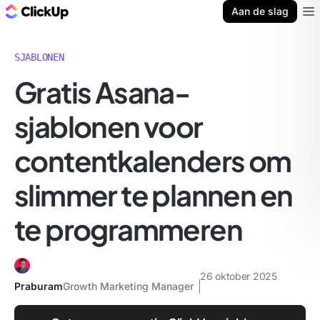
ClickUp Blog
Aan de slag
Ope
SJABLONEN
Gratis Asana-
sjablonen voor
contentkalenders om
slimmer te plannen en
te programmeren
26 oktober 2025
Praburam
Growth Marketing Manager