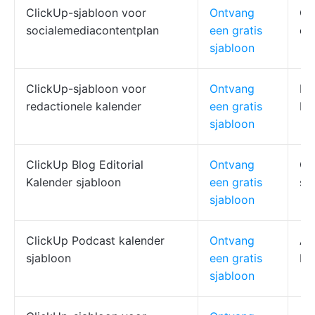
ClickUp-sjabloon voor
Ontvang
Ca
socialemediacontentplan
een gratis
ei
sjabloon
ClickUp-sjabloon voor
Ontvang
Br
redactionele kalender
een gratis
be
sjabloon
ClickUp Blog Editorial
Ontvang
On
Kalender sjabloon
een gratis
sc
sjabloon
ClickUp Podcast kalender
Ontvang
Af
sjabloon
een gratis
bi
sjabloon