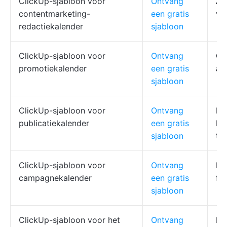
ClickUp-sjabloon voor
Ontvang
Af
contentmarketing-
een gratis
va
redactiekalender
sjabloon
ClickUp-sjabloon voor
Ontvang
Ce
promotiekalender
een gratis
af
sjabloon
ClickUp-sjabloon voor
Ontvang
Bi
publicatiekalender
een gratis
be
sjabloon
ta
ClickUp-sjabloon voor
Ontvang
Fa
campagnekalender
een gratis
fu
sjabloon
ClickUp-sjabloon voor het
Ontvang
Bri