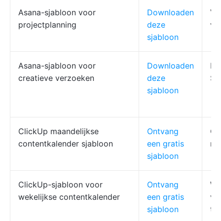
Asana-sjabloon voor
Downloaden
Vi
projectplanning
deze
ve
sjabloon
Asana-sjabloon voor
Downloaden
In
creatieve verzoeken
deze
SL
sjabloon
ClickUp maandelijkse
Ontvang
Ge
contentkalender sjabloon
een gratis
ne
sjabloon
ClickUp-sjabloon voor
Ontvang
We
wekelijkse contentkalender
een gratis
va
sjabloon
ta