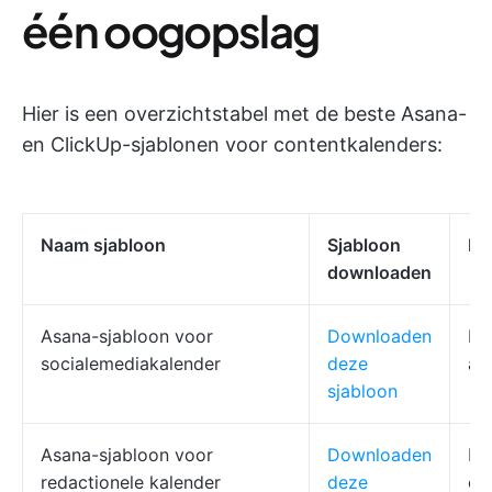
één oogopslag
Hier is een overzichtstabel met de beste Asana-
en ClickUp-sjablonen voor contentkalenders:
Naam sjabloon
Sjabloon
Be
downloaden
Asana-sjabloon voor
Downloaden
Ka
socialemediakalender
deze
aa
sjabloon
Asana-sjabloon voor
Downloaden
Fa
redactionele kalender
deze
co