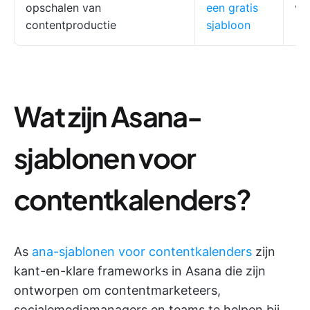
opschalen van
een gratis
vo
contentproductie
sjabloon
Wat zijn Asana-
sjablonen voor
contentkalenders?
As
ana-sjablonen voor contentkalenders
zijn
kant-en-klare frameworks in Asana die zijn
ontworpen om contentmarketeers,
socialemediamanagers en teams te helpen bij