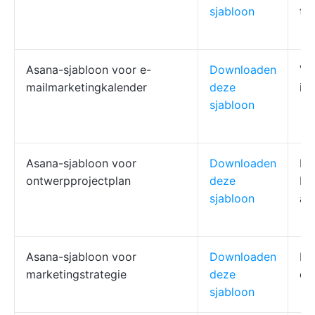
sjabloon
ta
Asana-sjabloon voor e-
Downloaden
Ve
mailmarketingkalender
deze
in
sjabloon
Asana-sjabloon voor
Downloaden
Br
ontwerpprojectplan
deze
be
sjabloon
af
Asana-sjabloon voor
Downloaden
Do
marketingstrategie
deze
ca
sjabloon