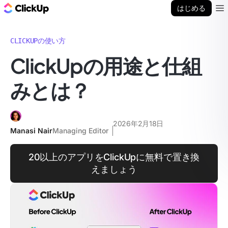
ClickUp ブログ
はじめる
Ope
CLICKUPの使い方
ClickUpの用途と仕組
みとは？
2026年2月18日
Manasi Nair
Managing Editor
20以上のアプリをClickUpに無料で置き換
えましょう