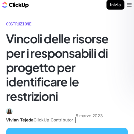
Blog di ClickUp
Inizia
Ope
COSTRUZIONE
Vincoli delle risorse
per i responsabili di
progetto per
identificare le
restrizioni
8 marzo 2023
Vivian Tejeda
ClickUp Contributor