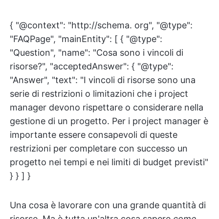
{ "@context": "http://schema. org", "@type":
"FAQPage", "mainEntity": [ { "@type":
"Question", "name": "Cosa sono i vincoli di
risorse?", "acceptedAnswer": { "@type":
"Answer", "text": "I vincoli di risorse sono una
serie di restrizioni o limitazioni che i project
manager devono rispettare o considerare nella
gestione di un progetto. Per i project manager è
importante essere consapevoli di queste
restrizioni per completare con successo un
progetto nei tempi e nei limiti di budget previsti"
} } ] }
Una cosa è lavorare con una grande quantità di
risorse. Ma è tutta un'altra cosa sapere
come