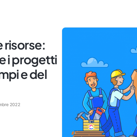
 risorse:
i progetti
empi e del
mbre 2022