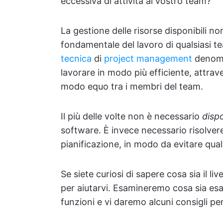
eccessiva di attività al vostro team?
La gestione delle risorse disponibili 
fondamentale del lavoro di qualsiasi t
tecnica
di
project management
denomin
lavorare in modo più efficiente, attrav
modo equo tra i membri del team.
Il più delle volte non è necessario
disp
software. È invece necessario risolvere i 
pianificazione, in modo da evitare quals
Se siete curiosi di sapere cosa sia il li
per aiutarvi. Esamineremo cosa sia esa
funzioni e vi daremo alcuni consigli pe