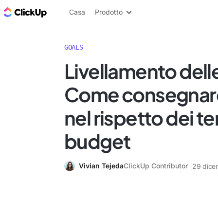
Blog di ClickUp
Casa
Prodotto
GOALS
Livellamento delle
Come consegnare 
nel rispetto dei t
budget
Vivian Tejeda
ClickUp Contributor
29 dice