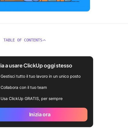
TABLE OF CONTENTS
zia a usare ClickUp oggi stesso
Gestisci tutto il tuo lavoro in un unico posto
Collabora con il tuo team
Usa ClickUp GRATIS, per sempre
Inizia ora