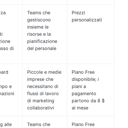
rza
Teams che
Prezzi
gestiscono
personalizzati
insieme le
ti
risorse e la
zione
pianificazione
lusso di
del personale
oard
Piccole e medie
Piano Free
imprese che
disponibile; i
mpo e
necessitano di
piani a
mazioni
flussi di lavoro
pagamento
di marketing
partono da 8 $
collaborativi
al mese
g alle
Teams che
Piano Free