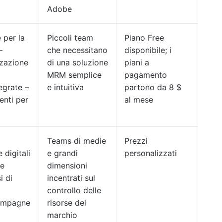
Adobe
 per la
Piccoli team
Piano Free
–
che necessitano
disponibile; i
zzazione
di una soluzione
piani a
MRM semplice
pagamento
egrate –
e intuitiva
partono da 8 $
enti per
al mese
Teams di medie
Prezzi
 digitali
e grandi
personalizzati
se
dimensioni
i di
incentrati sul
controllo delle
campagne
risorse del
marchio