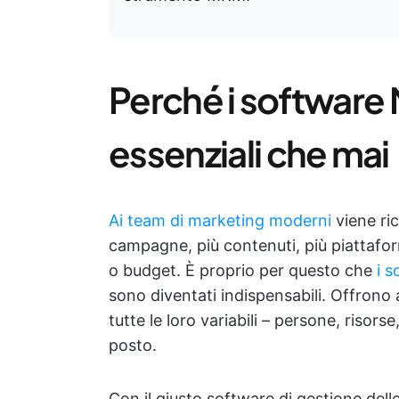
Perché i software
essenziali che mai
Ai team di marketing moderni
viene ric
campagne, più contenuti, più piattafo
o budget. È proprio per questo che
i s
sono diventati indispensabili. Offrono 
tutte le loro variabili – persone, risors
posto.
Con il giusto software di gestione dell