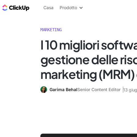
Blog di ClickUp
Casa
Prodotto
MARKETING
I 10 migliori softw
gestione delle ris
marketing (MRM) 
Garima Behal
Senior Content Editor
13 giu