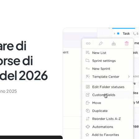
are di
orse di
del 2026
gno 2025