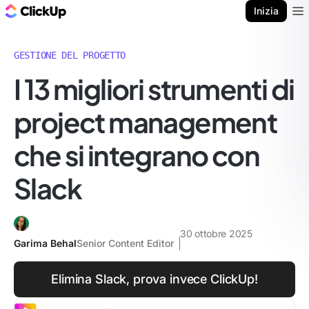
Blog di ClickUp
Inizia
Ope
GESTIONE DEL PROGETTO
I 13 migliori strumenti di
project management
che si integrano con
Slack
30 ottobre 2025
Garima Behal
Senior Content Editor
Elimina Slack, prova invece ClickUp!