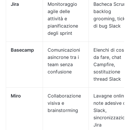
Jira
Monitoraggio
Bacheca Scrum,
agile delle
backlog
attività e
grooming, ticket
pianificazione
di bug Slack
degli sprint
Basecamp
Comunicazioni
Elenchi di cose
asincrone tra i
da fare, chat
team senza
Campfire,
confusione
sostituzione
thread Slack
Miro
Collaborazione
Lavagne online,
visiva e
note adesive da
brainstorming
Slack,
sincronizzazion
Jira