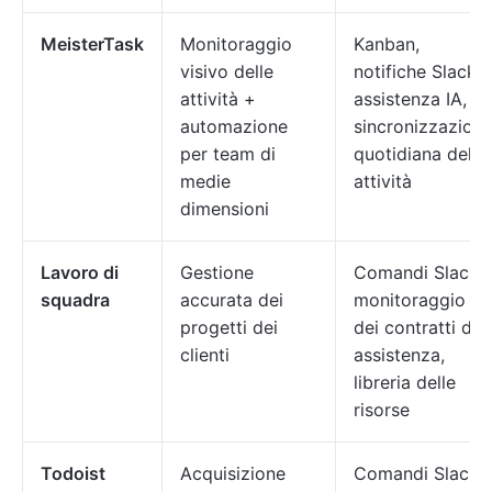
MeisterTask
Monitoraggio
Kanban,
visivo delle
notifiche Slack,
attività +
assistenza IA,
automazione
sincronizzazion
per team di
quotidiana delle
medie
attività
dimensioni
Lavoro di
Gestione
Comandi Slack,
squadra
accurata dei
monitoraggio
progetti dei
dei contratti di
clienti
assistenza,
libreria delle
risorse
Todoist
Acquisizione
Comandi Slack,