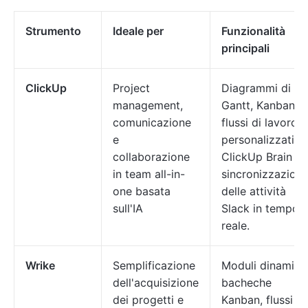
Strumento
Ideale per
Funzionalità
principali
ClickUp
Project
Diagrammi di
management,
Gantt, Kanban,
comunicazione
flussi di lavoro
e
personalizzati,
collaborazione
ClickUp Brain e
in team all-in-
sincronizzazion
one basata
delle attività
sull'IA
Slack in tempo
reale.
Wrike
Semplificazione
Moduli dinamici,
dell'acquisizione
bacheche
dei progetti e
Kanban, flussi di