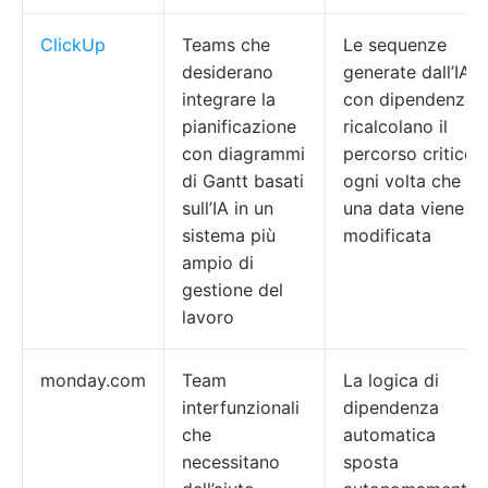
ClickUp
Teams che
Le sequenze
desiderano
generate dall’IA
integrare la
con dipendenze
pianificazione
ricalcolano il
con diagrammi
percorso critico
di Gantt basati
ogni volta che
sull’IA in un
una data viene
sistema più
modificata
ampio di
gestione del
lavoro
monday.com
Team
La logica di
interfunzionali
dipendenza
che
automatica
necessitano
sposta