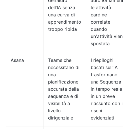
dell’aiuto
autonomamente
dell’IA senza
le attività
una curva di
cardine
apprendimento
correlate
troppo ripida
quando
un'attività viene
spostata
Asana
Teams che
I riepiloghi
necessitano di
basati sull’IA
una
trasformano
pianificazione
una Sequenza
accurata della
in tempo reale
sequenza e di
in un breve
visibilità a
riassunto con i
livello
rischi
dirigenziale
evidenziati