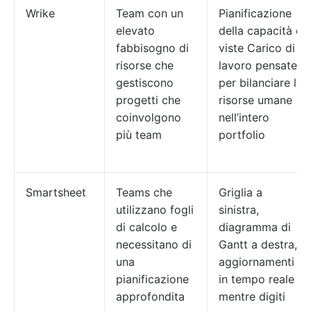
Wrike
Team con un
Pianificazione
elevato
della capacità e
fabbisogno di
viste Carico di
risorse che
lavoro pensate
gestiscono
per bilanciare le
progetti che
risorse umane
coinvolgono
nell’intero
più team
portfolio
Smartsheet
Teams che
Griglia a
utilizzano fogli
sinistra,
di calcolo e
diagramma di
necessitano di
Gantt a destra,
una
aggiornamenti
pianificazione
in tempo reale
approfondita
mentre digiti