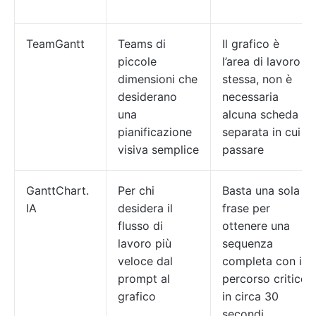
TeamGantt
Teams di
Il grafico è
piccole
l’area di lavoro
dimensioni che
stessa, non è
desiderano
necessaria
una
alcuna scheda
pianificazione
separata in cui
visiva semplice
passare
GanttChart.
Per chi
Basta una sola
IA
desidera il
frase per
flusso di
ottenere una
lavoro più
sequenza
veloce dal
completa con il
prompt al
percorso critico
grafico
in circa 30
secondi