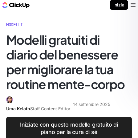
Blog di ClickUp
Inizia
Ope
MODELLI
Modelli gratuiti di
diario del benessere
per migliorare la tua
routine mente-corpo
14 settembre 2025
Uma Kelath
Staff Content Editor
Iniziate con questo modello gratuito di
piano per la cura di sé