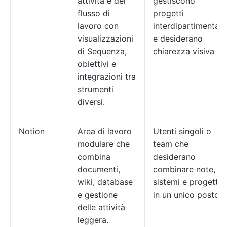
attività e del
gestiscono
flusso di
progetti
lavoro con
interdipartimentali
visualizzazioni
e desiderano
di Sequenza,
chiarezza visiva
obiettivi e
integrazioni tra
strumenti
diversi.
Notion
Area di lavoro
Utenti singoli o
modulare che
team che
combina
desiderano
documenti,
combinare note,
wiki, database
sistemi e progetti
e gestione
in un unico posto
delle attività
leggera.