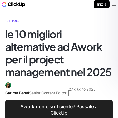
Blog di ClickUp
Inizia
Ope
SOFTWARE
le 10 migliori
alternative ad Awork
per il project
management nel 2025
27 giugno 2025
Garima Behal
Senior Content Editor
Awork non è sufficiente? Passate a
ClickUp