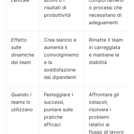
centrale
azioni o i
comportamenti
risultati di
o processi che
produttività
necessitano di
adeguamenti
Effetto
Crea slancio e
Rimette il team
sulle
aumenta il
in carreggiata
dinamiche
coinvolgimento
e mantiene la
dei team
e la
stabilità
soddisfazione
dei dipendenti
Quando i
Festeggiare i
Affrontare gli
teams lo
successi,
ostacoli,
utilizzano
puntare sulle
risolvere i
pratiche
problemi
efficaci
relativi al
flusso di lavoro