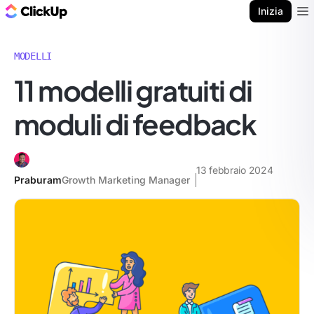
Blog di ClickUp
Inizia
Ope
MODELLI
11 modelli gratuiti di
moduli di feedback
13 febbraio 2024
Praburam
Growth Marketing Manager