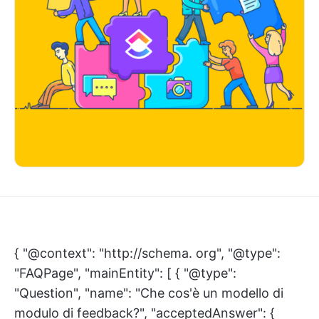
{ "@context": "http://schema. org", "@type":
"FAQPage", "mainEntity": [ { "@type":
"Question", "name": "Che cos'è un modello di
modulo di feedback?", "acceptedAnswer": {