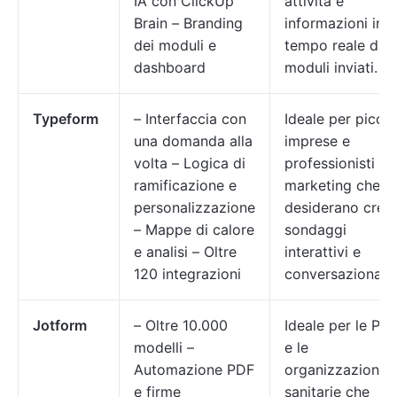
IA con ClickUp
attività e
Brain – Branding
informazioni in
dei moduli e
tempo reale dai
dashboard
moduli inviati.
Typeform
– Interfaccia con
Ideale per picco
una domanda alla
imprese e
volta – Logica di
professionisti de
ramificazione e
marketing che
personalizzazione
desiderano crea
– Mappe di calore
sondaggi
e analisi – Oltre
interattivi e
120 integrazioni
conversazionali.
Jotform
– Oltre 10.000
Ideale per le PMI
modelli –
e le
Automazione PDF
organizzazioni
e firme
sanitarie che