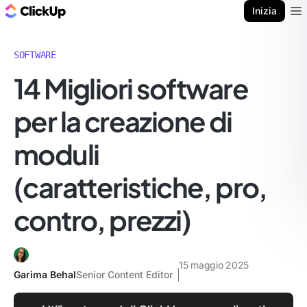
Blog di ClickUp
Inizia
Ope
SOFTWARE
14 Migliori software
per la creazione di
moduli
(caratteristiche, pro,
contro, prezzi)
15 maggio 2025
Garima Behal
Senior Content Editor