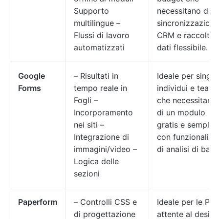
Supporto
necessitano di
multilingue –
sincronizzazione
Flussi di lavoro
CRM e raccolta
automatizzati
dati flessibile.
Google
– Risultati in
Ideale per singol
Forms
tempo reale in
individui e team
Fogli –
che necessitano
Incorporamento
di un modulo
nei siti –
gratis e semplic
Integrazione di
con funzionalità
immagini/video –
di analisi di base
Logica delle
sezioni
Paperform
– Controlli CSS e
Ideale per le PMI
di progettazione
attente al design