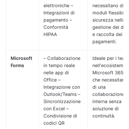
elettroniche –
necessitano di
Integrazioni di
moduli flessibili,
pagamento –
sicurezza nella
Conformità
gestione dei dati
HIPAA
e raccolta dei
pagamenti.
Microsoft
– Collaborazione
Ideale per i team
Forms
in tempo reale
nell'ecosistema
nelle app di
Microsoft 365
Office –
che necessitano
Integrazione con
di una
Outlook/Teams –
collaborazione
Sincronizzazione
interna senza
con Excel –
soluzione di
Condivisione di
continuità.
codici QR