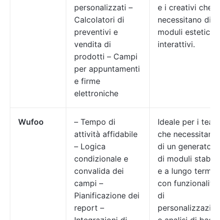
personalizzati –
e i creativi che
Calcolatori di
necessitano di
preventivi e
moduli estetici e
vendita di
interattivi.
prodotti – Campi
per appuntamenti
e firme
elettroniche
Wufoo
– Tempo di
Ideale per i team
attività affidabile
che necessitano
– Logica
di un generatore
condizionale e
di moduli stabile
convalida dei
e a lungo termin
campi –
con funzionalità
Pianificazione dei
di
report –
personalizzazio