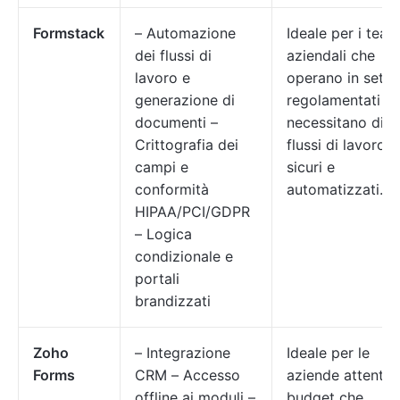
Formstack
– Automazione
Ideale per i team
dei flussi di
aziendali che
lavoro e
operano in setto
generazione di
regolamentati e
documenti –
necessitano di
Crittografia dei
flussi di lavoro
campi e
sicuri e
conformità
automatizzati.
HIPAA/PCI/GDPR
– Logica
condizionale e
portali
brandizzati
Zoho
– Integrazione
Ideale per le
Forms
CRM – Accesso
aziende attente 
offline ai moduli –
budget che