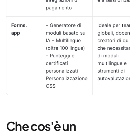
Integrazioni di
e analisi di base.
pagamento
Forms.
– Generatore di
Ideale per team
app
moduli basato su
globali, docenti 
IA – Multilingue
creatori di quiz
(oltre 100 lingue)
che necessitano
– Punteggi e
di moduli
certificati
multilingue e
personalizzati –
strumenti di
Personalizzazione
autovalutazione.
CSS
Che cos'è un