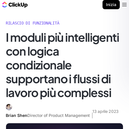
Blog di ClickUp
Inizia
Ope
RILASCIO DI FUNZIONALITÀ
I moduli più intelligenti
con logica
condizionale
supportano i flussi di
lavoro più complessi
13 aprile 2023
Brian Shen
Director of Product Management