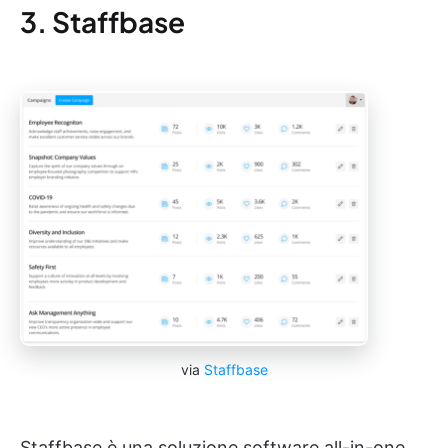
3. Staffbase
via
Staffbase
Staffbase è una soluzione software all-in-one