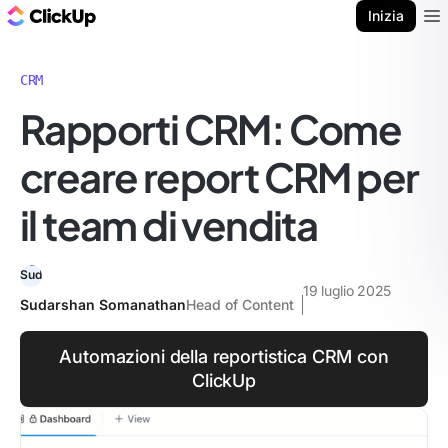
Blog di ClickUp
Inizia
Ope
CRM
Rapporti CRM: Come
creare report CRM per
il team di vendita
19 luglio 2025
Sudarshan Somanathan
Head of Content
Automazioni della reportistica CRM con
ClickUp