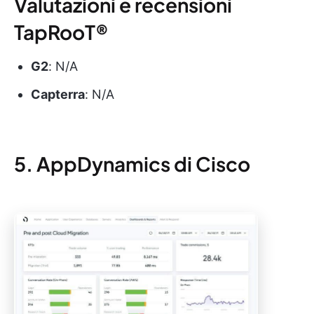
Valutazioni e recensioni
TapRooT®
G2
: N/A
Capterra
: N/A
5. AppDynamics di Cisco