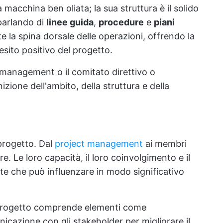
acchina ben oliata; la sua struttura è il solido
 parlando di
linee guida
,
procedure
e
piani
la spina dorsale delle operazioni, offrendo la
'esito positivo del progetto.
t management o il comitato direttivo o
izione dell'ambito, della struttura e della
progetto. Dal
project management
ai membri
. Le loro capacità, il loro coinvolgimento e il
te che può influenzare in modo significativo
 progetto comprende elementi come
nicazione con gli stakeholder per migliorare il