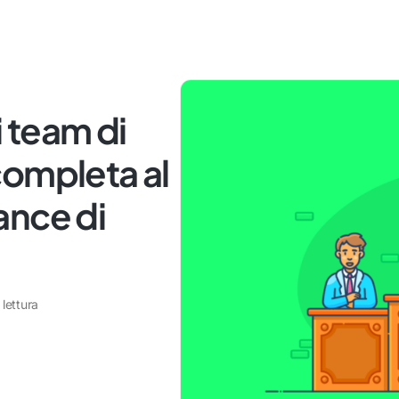
i team di
completa al
ance di
 lettura