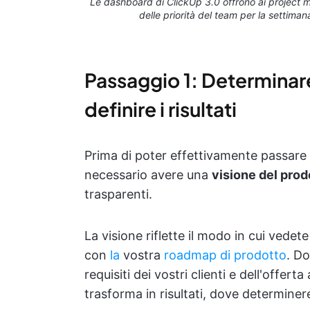
Le dashboard di ClickUp 3.0 offrono ai project m
delle priorità del team per la settiman
Passaggio 1: Determinare
definire i risultati
Prima di poter effettivamente passare al
necessario avere una
visione del prod
trasparenti.
La visione riflette il modo in cui vedet
con
la
vostra
roadmap di prodotto
. D
requisiti dei vostri clienti e dell'offert
trasforma in risultati, dove determineret