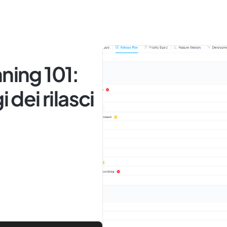
ning 101:
 dei rilasci