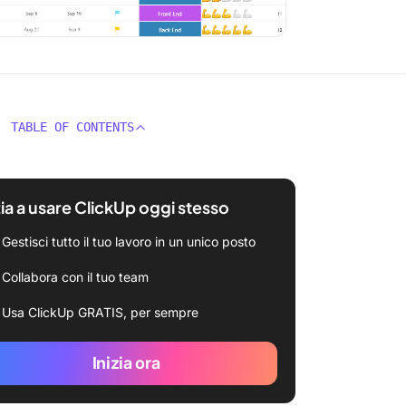
TABLE OF CONTENTS
zia a usare ClickUp oggi stesso
Gestisci tutto il tuo lavoro in un unico posto
Collabora con il tuo team
Usa ClickUp GRATIS, per sempre
Inizia ora