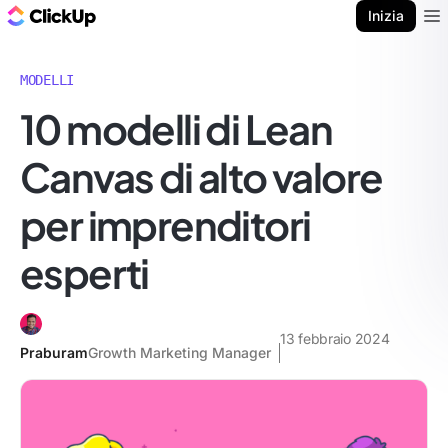
Blog di ClickUp
Inizia
Ope
MODELLI
10 modelli di Lean
Canvas di alto valore
per imprenditori
esperti
13 febbraio 2024
Praburam
Growth Marketing Manager