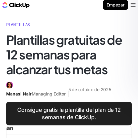
ClickUp Blog
Empezar
Ope
PLANTILLAS
Plantillas gratuitas de
12 semanas para
alcanzar tus metas
5 de octubre de 2025
Manasi Nair
Managing Editor
Consigue gratis la plantilla del plan de 12
semanas de ClickUp.