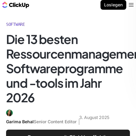
ClickUp Blog
Loslegen
Ope
SOFTWARE
Die 13 besten
Ressourcenmanageme
Softwareprogramme
und -tools im Jahr
2026
3. August 2025
Garima Behal
Senior Content Editor