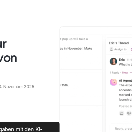
ur
von
3. November 2025
gaben mit den KI-