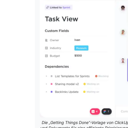
Die „Getting Things Done“-Vorlage von ClickUp
und Dokumente für eine effiziente Priorisier