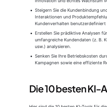
Innovation und echtes Wachstum v
Steigern Sie die Kundenbindung und 
Interaktionen und Produktempfehlu
Kundenverhalten benutzerdefiniert
Erstellen Sie prädiktive Analysen f
umfangreiche Kundendaten (z. B. K
usw.) analysieren.
Senken Sie Ihre Betriebskosten dur
Kampagnen sowie eine effiziente 
Die 10 besten KI-
Hier sind die 10 besten KI-Tools für d