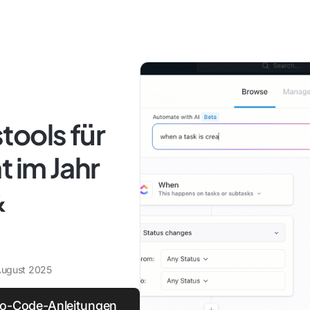
tools für
t im Jahr
&
August 2025
 No-Code-Anleitungen