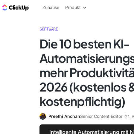
ClickUp Blog
Zuhause
Produkt
SOFTWARE
Die 10 besten KI-
Automatisierungs
mehr Produktivitä
2026 (kostenlos 
kostenpflichtig)
Preethi Anchan
Senior Content Editor
21. 
Intelligente Automatisierung mit