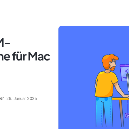
M-
e für Mac
er
29. Januar 2025