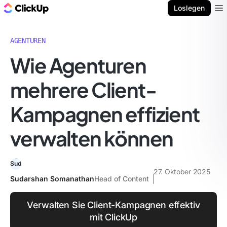
ClickUp Blog
Loslegen
Ope
AGENTUREN
Wie Agenturen
mehrere Client-
Kampagnen effizient
verwalten können
27. Oktober 2025
Sudarshan Somanathan
Head of Content
Verwalten Sie Client-Kampagnen effektiv
mit ClickUp