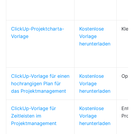
ClickUp-Projektcharta-
Kostenlose
Klein
Vorlage
Vorlage
herunterladen
ClickUp-Vorlage für einen
Kostenlose
Ops-
hochrangigen Plan für
Vorlage
das Projektmanagement
herunterladen
ClickUp-Vorlage für
Kostenlose
Entwi
Zeitleisten im
Vorlage
Proje
Projektmanagement
herunterladen