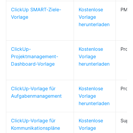
ClickUp SMART-Ziele-
Kostenlose
PMs, 
Vorlage
Vorlage
herunterladen
ClickUp-
Kostenlose
Proje
Projektmanagement-
Vorlage
Dashboard-Vorlage
herunterladen
ClickUp-Vorlage für
Kostenlose
Proje
Aufgabenmanagement
Vorlage
herunterladen
ClickUp-Vorlage für
Kostenlose
Suppo
Kommunikationspläne
Vorlage