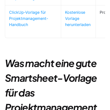
ClickUp-Vorlage für
Kostenlose
Proje
Projektmanagement-
Vorlage
Handbuch
herunterladen
Was macht eine gute
Smartsheet-Vorlage
für das
Projektmanagement