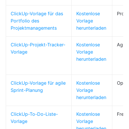
ClickUp-Vorlage für das
Kostenlose
Proje
Portfolio des
Vorlage
Projektmanagements
herunterladen
ClickUp-Projekt-Tracker-
Kostenlose
Agile
Vorlage
Vorlage
herunterladen
ClickUp-Vorlage für agile
Kostenlose
Ops-M
Sprint-Planung
Vorlage
herunterladen
ClickUp-To-Do-Liste-
Kostenlose
Freib
Vorlage
Vorlage
herunterladen