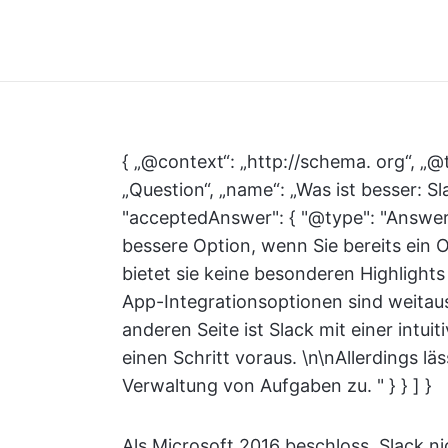
{ „@context“: „http://schema. org“, „@
„Question“, „name“: „Was ist besser: S
"acceptedAnswer": { "@type": "Answer"
bessere Option, wenn Sie bereits ein
bietet sie keine besonderen Highlights
App-Integrationsoptionen sind weitaus 
anderen Seite ist Slack mit einer intu
einen Schritt voraus. \n\nAllerdings lä
Verwaltung von Aufgaben zu. " } } ] }
Als Microsoft 2016 beschloss, Slack n