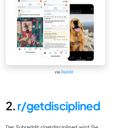
via
Reddit
2.
r/getdisciplined
Der Subreddit r/getdisciplined wird Sie