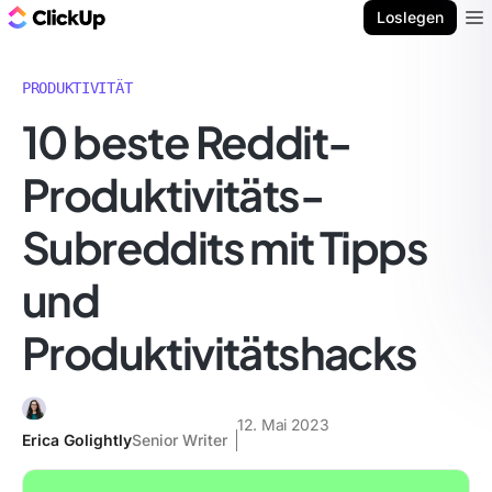
ClickUp Blog
Loslegen
Ope
PRODUKTIVITÄT
10 beste Reddit-
Produktivitäts-
Subreddits mit Tipps
und
Produktivitätshacks
12. Mai 2023
Erica Golightly
Senior Writer