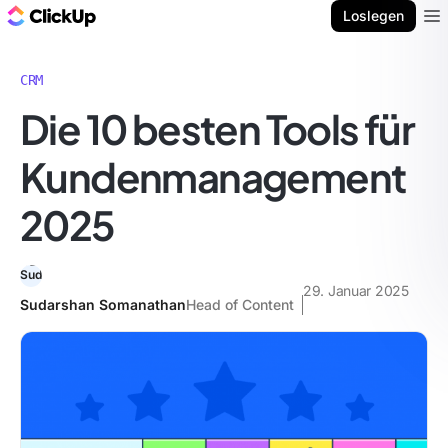
ClickUp Blog
Loslegen
Ope
CRM
Die 10 besten Tools für
Kundenmanagement
2025
29. Januar 2025
Sudarshan Somanathan
Head of Content