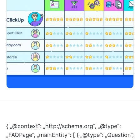
{ „@context“: „http://schema.org“, „@type“:
„FAQPage“, „mainEntity“: [ { „@type“: „Question“,