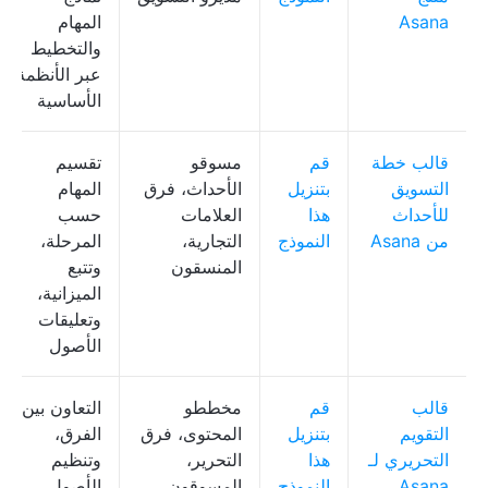
Asana
المهام
والتخطيط
عبر الأنظمة
الأساسية
قالب خطة
قم
مسوقو
تقسيم
التسويق
بتنزيل
الأحداث، فرق
المهام
للأحداث
هذا
العلامات
حسب
من Asana
النموذج
التجارية،
المرحلة،
المنسقون
وتتبع
الميزانية،
وتعليقات
الأصول
قالب
قم
مخططو
التعاون بين
التقويم
بتنزيل
المحتوى، فرق
الفرق،
التحريري لـ
هذا
التحرير،
وتنظيم
Asana
النموذج
المسوقون
الأصول،