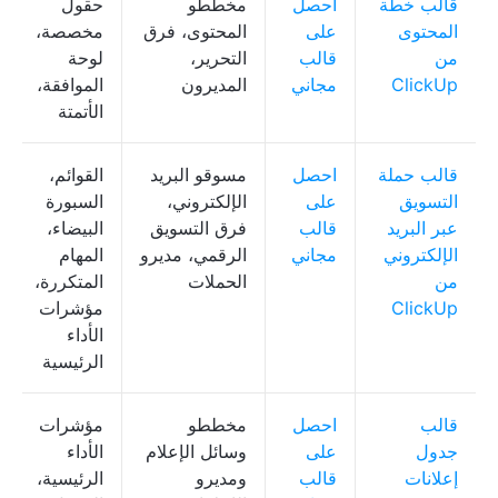
قالب خطة
احصل
مخططو
حقول
المحتوى
على
المحتوى، فرق
مخصصة،
من
قالب
التحرير،
لوحة
ClickUp
مجاني
المديرون
الموافقة،
الأتمتة
قالب حملة
احصل
مسوقو البريد
القوائم،
التسويق
على
الإلكتروني،
السبورة
عبر البريد
قالب
فرق التسويق
البيضاء،
الإلكتروني
مجاني
الرقمي، مديرو
المهام
من
الحملات
المتكررة،
ClickUp
مؤشرات
الأداء
الرئيسية
قالب
احصل
مخططو
مؤشرات
جدول
على
وسائل الإعلام
الأداء
إعلانات
قالب
ومديرو
الرئيسية،