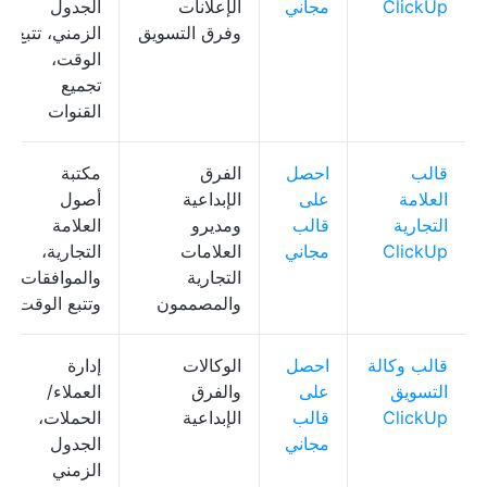
ClickUp
مجاني
الإعلانات
الجدول
وفرق التسويق
الزمني، تتبع
الوقت،
تجميع
القنوات
قالب
احصل
الفرق
مكتبة
العلامة
على
الإبداعية
أصول
التجارية
قالب
ومديرو
العلامة
ClickUp
مجاني
العلامات
التجارية،
التجارية
والموافقات،
والمصممون
وتتبع الوقت
قالب وكالة
احصل
الوكالات
إدارة
التسويق
على
والفرق
العملاء/
ClickUp
قالب
الإبداعية
الحملات،
مجاني
الجدول
الزمني