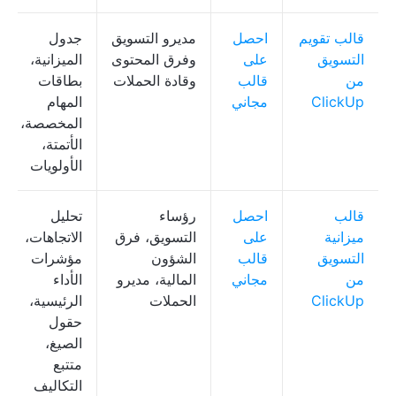
قالب تقويم
احصل
مديرو التسويق
جدول
التسويق
على
وفرق المحتوى
الميزانية،
من
قالب
وقادة الحملات
بطاقات
ClickUp
مجاني
المهام
المخصصة،
الأتمتة،
الأولويات
قالب
احصل
رؤساء
تحليل
ميزانية
على
التسويق، فرق
الاتجاهات،
التسويق
قالب
الشؤون
مؤشرات
من
مجاني
المالية، مديرو
الأداء
ClickUp
الحملات
الرئيسية،
حقول
الصيغ،
متتبع
التكاليف