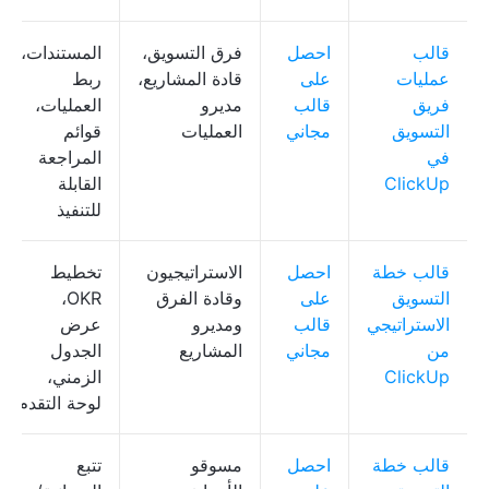
قالب
احصل
فرق التسويق،
المستندات،
عمليات
على
قادة المشاريع،
ربط
فريق
قالب
مديرو
العمليات،
التسويق
مجاني
العمليات
قوائم
في
المراجعة
ClickUp
القابلة
للتنفيذ
قالب خطة
احصل
الاستراتيجيون
تخطيط
التسويق
على
وقادة الفرق
OKR،
الاستراتيجي
قالب
ومديرو
عرض
من
مجاني
المشاريع
الجدول
ClickUp
الزمني،
لوحة التقدم
قالب خطة
احصل
مسوقو
تتبع