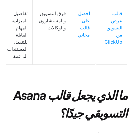
قالب
احصل
فرق التسويق
تفاصيل
عرض
على
والمستشارون
الميزانية،
التسويق
قالب
والوكالات
المهام
من
مجاني
القابلة
ClickUp
للتنفيذ،
المستندات
الداعمة
ما الذي يجعل قالب Asana
التسويقي جيدًا؟