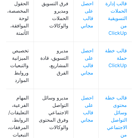
قالب إدارة
احصل
فرق التسويق
الحقول
الحملات
على
ومديرو
المخصصة،
التسويقية
قالب
الحملات
لوحة
من
مجاني
والوكالات
الموافقة،
ClickUp
الأتمتة
قالب خطة
احصل
مديرو
تخصيص
حملة
على
التسويق، قادة
الميزانية
ClickUp
قالب
المشاريع،
والتبعيات
مجاني
الفرق
وروابط
الموارد
قالب خطة
احصل
مديرو وسائل
المهام
محتوى
على
التواصل
الفرعية،
وسائل
قالب
الاجتماعي
التعليقات/
التواصل
مجاني
وفرق المحتوى
الروابط،
الاجتماعي
والوكالات
المرفقات،
من
التبعيات