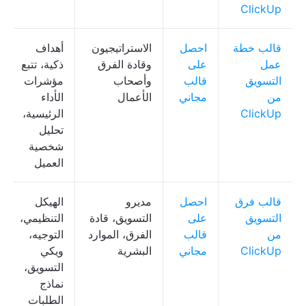
ClickUp
قالب خطة
احصل
الاستراتيجيون
أهداف
عمل
على
وقادة الفرق
ذكية، تتبع
التسويق
قالب
وأصحاب
مؤشرات
من
مجاني
الأعمال
الأداء
ClickUp
الرئيسية،
تحليل
شخصية
العميل
قالب فرق
احصل
مديرو
الهيكل
التسويق
على
التسويق، قادة
التنظيمي،
من
قالب
الفرق، الموارد
التوجيه،
ClickUp
مجاني
البشرية
ويكي
التسويق،
نماذج
الطلبات