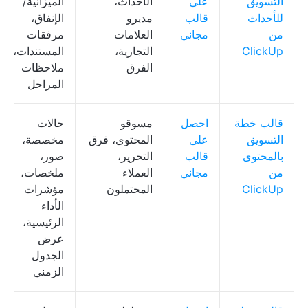
التسويق
على
الأحداث،
الميزانية/
للأحداث
قالب
مديرو
الإنفاق،
من
مجاني
العلامات
مرفقات
ClickUp
التجارية،
المستندات،
الفرق
ملاحظات
المراحل
قالب خطة
احصل
مسوقو
حالات
التسويق
على
المحتوى، فرق
مخصصة،
بالمحتوى
قالب
التحرير،
صور،
من
مجاني
العملاء
ملخصات،
ClickUp
المحتملون
مؤشرات
الأداء
الرئيسية،
عرض
الجدول
الزمني