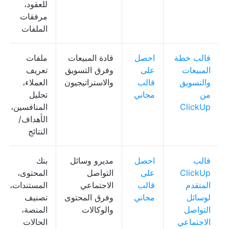
للعقود،
مرفقات
الملفات
قالب خطة
احصل
قادة المبيعات
ملفات
المبيعات
على
وفرق التسويق
تعريف
والتسويق
قالب
والاستراتيجيون
العملاء،
من
مجاني
تحليل
ClickUp
المنافسين،
الأهداف/
النتائج
قالب
احصل
مديرو وسائل
بنك
ClickUp
على
التواصل
المحتوى،
المتقدم
قالب
الاجتماعي
المستندات،
لوسائل
مجاني
وفرق المحتوى
تصنيف
التواصل
والوكالات
المنصة،
الاجتماعي
الحالات