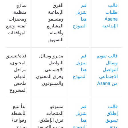
قالب
قم
الفرق
نماذج
طلبات
بتنزيل
الإبداعية
منظمة،
Asana
هذا
ومنسقو
ومحفزات
الإبداعية
النموذج
المشاريع
أتمتة، وتتبع
وأقسام
الموافقات
التسويق
قالب تقويم
قم
مديرو وسائل
قناة/تنسيق
وسائل
بتنزيل
التواصل
المحتوى،
التواصل
هذا
الاجتماعي
مراحل
الاجتماعي
النموذج
وفرق المحتوى
المهام،
من Asana
والمسوقون
ملخص
المشروع
قالب
قم
مسوقو
ابدأ تتبع
إطلاق
بتنزيل
المنتجات،
الأنشطة
تسويق
هذا
فرق الإطلاق،
وقواعد/
منتج
النموذج
مديرو التسويق
نماذج