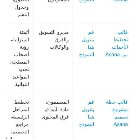
وجدول
النشر
قالب
قم
مديرو التسويق
أتمتة
تخطيط
بتنزيل
والفرق
الميزانية،
الأحداث
هذا
والوكالات
رؤية
من Asana
النموذج
أصحاب
المصلحة،
تحديد
المواعيد
النهائية
قالب خطة
قم
المصممون،
تخطيط
مشروع
بتنزيل
قادة الإبداع،
المراحل
تصميم
هذا
فرق المحتوى
الرئيسية،
Asana
النموذج
مراجع
التصميم،