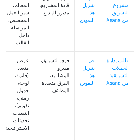
مشروع
بتنزيل
قادة المشاريع،
المعالم،
التسويق
هذا
مديرو الإبداع
سير العمل
من Asana
النموذج
المخصص،
المراسلة
داخل
القالب
قالب إدارة
قم
فرق التسويق،
عرض
الحملات
بتنزيل
مديرو
متعدد
التسويقية
هذا
المشاريع،
(قائمة،
من Asana
النموذج
الفرق متعددة
لوحة،
الوظائف
جدول
زمني،
تقويم)،
التبعيات،
تحديثات
الاستراتيجية