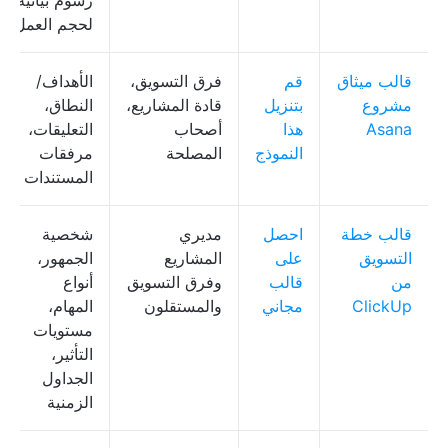
رسوم بيانية
لحجم العمل
قالب ميثاق
قم
فرق التسويق،
الأهداف/
مشروع
بتنزيل
قادة المشاريع،
النطاق،
Asana
هذا
أصحاب
التعليقات،
النموذج
المصلحة
مرفقات
المستندات
قالب خطة
احصل
مديري
شخصية
التسويق
على
المشاريع
الجمهور،
من
قالب
وفرق التسويق
أنواع
ClickUp
مجاني
والمستقلون
المهام،
مستويات
التأثير،
الجداول
الزمنية