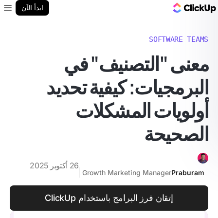
مدونة ClickUp
ابدأ الآن
enu
SOFTWARE TEAMS
معنى "التصنيف" في
البرمجيات: كيفية تحديد
أولويات المشكلات
الصحيحة
26 أكتوبر 2025
Growth Marketing Manager
Praburam
إتقان فرز البرامج باستخدام ClickUp