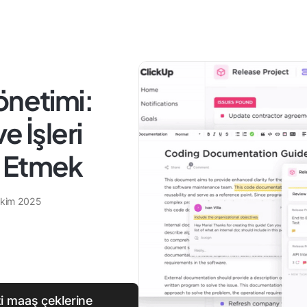
önetimi:
e İşleri
m Etmek
Ekim 2025
zi maaş çeklerine