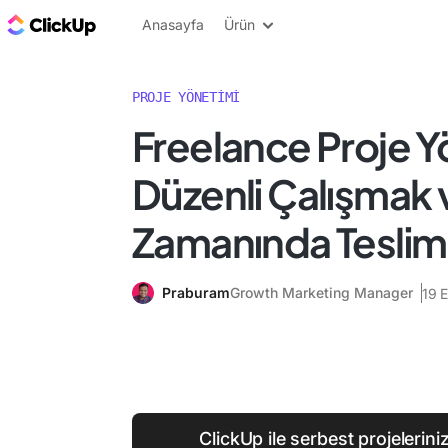
ClickUp Blog
Anasayfa
Ürün
PROJE YÖNETIMI
Freelance Proje Y
Düzenli Çalışmak v
Zamanında Tesli
Praburam
Growth Marketing Manager
19 
ClickUp ile serbest projelerini