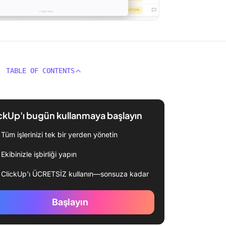
TABLE OF CONTENTS
ckUp'ı bugün kullanmaya başlayın
Tüm işlerinizi tek bir yerden yönetin
Ekibinizle işbirliği yapın
ClickUp'ı ÜCRETSİZ kullanın—sonsuza kadar
Başlayın