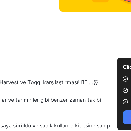
Cli
Harvest ve Toggl karşılaştırması! 🕵️‍♀️ …⏰
rlar ve tahminler gibi benzer zaman takibi
aya sürüldü ve sadık kullanıcı kitlesine sahip.