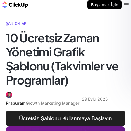
ClickUp Blog
Başlamak İçin
Ope
ŞABLONLAR
10 Ücretsiz Zaman
Yönetimi Grafik
Şablonu (Takvimler ve
Programlar)
29 Eylül 2025
Praburam
Growth Marketing Manager
Ücretsiz Şablonu Kullanmaya Başlayın