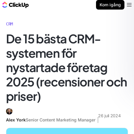
ClickUp-bloggen
Kom igång
Ope
CRM
De 15 bästa CRM-
systemen för
nystartade företag
2025 (recensioner och
priser)
26 juli 2024
Alex York
Senior Content Marketing Manager