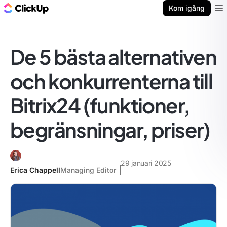
ClickUp-bloggen
Kom igång
Ope
De 5 bästa alternativen
och konkurrenterna till
Bitrix24 (funktioner,
begränsningar, priser)
29 januari 2025
Erica Chappell
Managing Editor