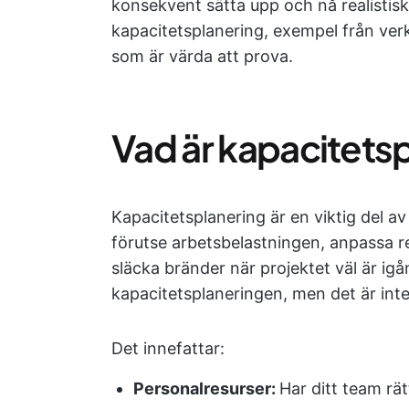
konsekvent sätta upp och nå realistiska
kapacitetsplanering, exempel från ver
som är värda att prova.
Vad är kapacitets
Kapacitetsplanering är en viktig del a
förutse arbetsbelastningen, anpassa r
släcka bränder när projektet väl är ig
kapacitetsplaneringen, men det är in
Det innefattar:
Personalresurser:
Har ditt team rät