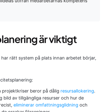
 tilldelas utifrån medarbetarnas kompetens
anering är viktigt
 har rätt system på plats innan arbetet börjar,
citetsplanering:
a projektkriser beror på dålig
resursallokering
.
g bild av tillgängliga resurser och hur de
recist,
eliminerar omfattningsglidning
och
n de orsakar förseningar