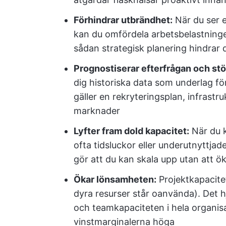
Förhindrar utbrändhet:
När du ser 
kan du omfördela arbetsbelastningen
sådan strategisk planering hindrar 
Prognostiserar efterfrågan och stöd
dig historiska data som underlag fö
gäller en rekryteringsplan, infrastru
marknader
Lyfter fram dold kapacitet:
När du k
ofta tidsluckor eller underutnyttjad
gör att du kan skala upp utan att ö
Ökar lönsamheten:
Projektkapacite
dyra resurser står oanvända). Det hjä
och teamkapaciteten i hela organis
vinstmarginalerna höga