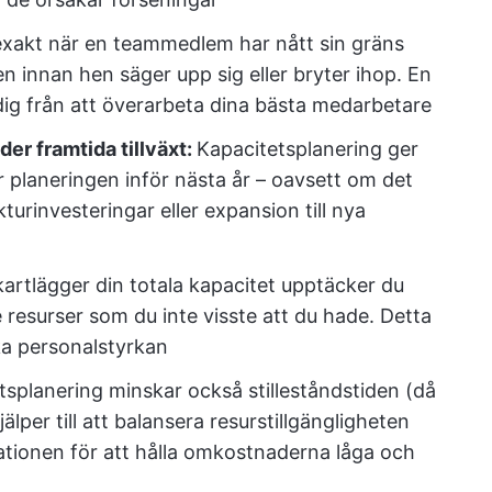
exakt när en teammedlem har nått sin gräns
 innan hen säger upp sig eller bryter ihop. En
dig från att överarbeta dina bästa medarbetare
er framtida tillväxt:
Kapacitetsplanering ger
r planeringen inför nästa år – oavsett om det
kturinvesteringar eller expansion till nya
artlägger din totala kapacitet upptäcker du
e resurser som du inte visste att du hade. Detta
ka personalstyrkan
tsplanering minskar också stilleståndstiden (då
lper till att balansera resurstillgängligheten
ationen för att hålla omkostnaderna låga och