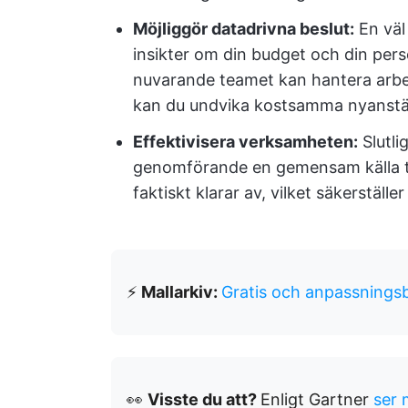
Möjliggör datadrivna beslut:
En väl
insikter om din budget och din perso
nuvarande teamet kan hantera arbe
kan du undvika kostsamma nyanställ
Effektivisera verksamheten:
Slutli
genomförande en gemensam källa til
faktiskt klarar av, vilket säkerstäl
⚡
Mallarkiv:
Gratis och anpassningsb
👀
Visste du att?
Enligt Gartner
ser 