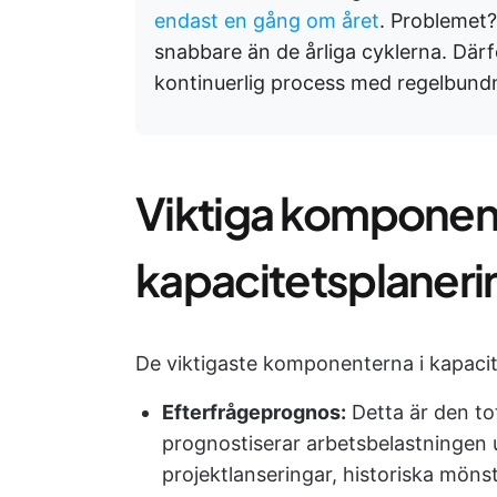
endast en gång om året
. Problemet
snabbare än de årliga cyklerna. Därf
kontinuerlig process med regelbundn
Viktiga komponent
kapacitetsplaneri
De viktigaste komponenterna i kapacit
Efterfrågeprognos:
Detta är den to
prognostiserar arbetsbelastningen u
projektlanseringar, historiska mön