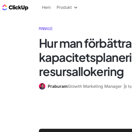
ClickUp-bloggen
Hem
Produkt
MANAGE
Hur man förbättra
kapacitetsplaner
resursallokering
Praburam
Growth Marketing Manager
8 f