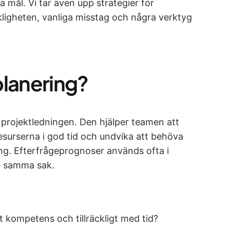
 mål. Vi tar även upp strategier för
kligheten, vanliga misstag och några verktyg
planering?
v projektledningen. Den hjälper teamen att
esurserna i god tid och undvika att behöva
ång. Efterfrågeprognoser används ofta i
te samma sak.
t kompetens och tillräckligt med tid?