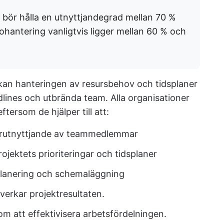
 bör hålla en utnyttjandegrad mellan 70 %
hantering vanligtvis ligger mellan 60 % och
an hanteringen av resursbehov och tidsplaner
eadlines och utbrända team. Alla organisationer
tersom de hjälper till att:
derutnyttjande av teammedlemmar
ojektets prioriteringar och tidsplaner
planering och schemaläggning
åverkar projektresultaten.
m att effektivisera arbetsfördelningen.