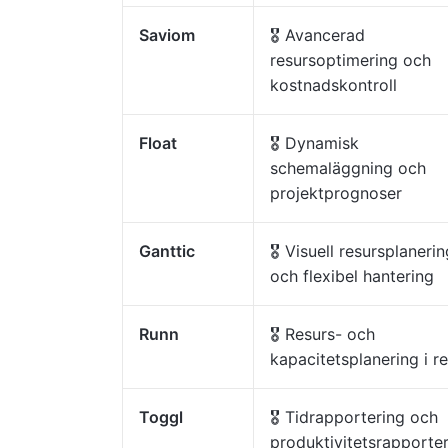
Saviom
🎖️ Avancerad
resursoptimering och
kostnadskontroll
Float
🎖️ Dynamisk
schemaläggning och
projektprognoser
Ganttic
🎖️ Visuell resursplaneri
och flexibel hantering
Runn
🎖️ Resurs- och
kapacitetsplanering i re
Toggl
🎖️ Tidrapportering och
produktivitetsrapporte