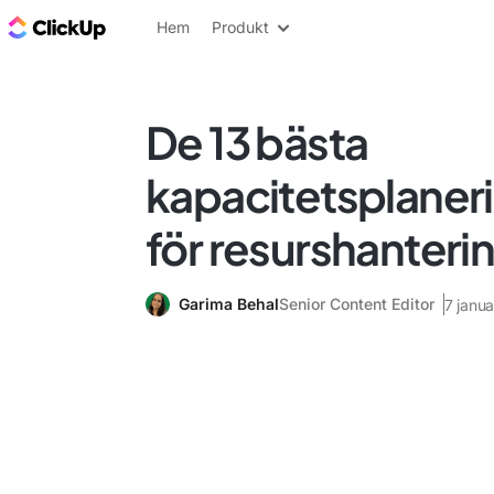
ClickUp-bloggen
Hem
Produkt
De 13 bästa
kapacitetsplaner
för resurshanteri
Garima Behal
Senior Content Editor
7 janu