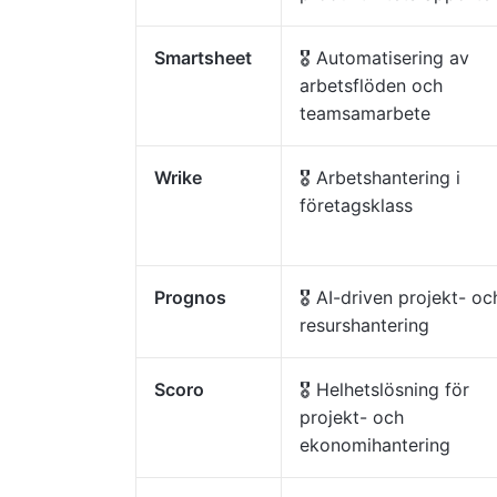
Smartsheet
🎖️ Automatisering av
arbetsflöden och
teamsamarbete
Wrike
🎖️ Arbetshantering i
företagsklass
Prognos
🎖️ AI-driven projekt- oc
resurshantering
Scoro
🎖️ Helhetslösning för
projekt- och
ekonomihantering