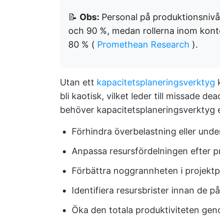
📝
Obs:
Personal på produktionsnivå
och 90 %, medan rollerna inom konto
80 % (
Promethean Research
).
Utan ett
kapacitetsplaneringsverktyg
k
bli kaotisk, vilket leder till missade d
behöver kapacitetsplaneringsverktyg ef
Förhindra överbelastning eller un
Anpassa resursfördelningen efter pr
Förbättra noggrannheten i projekt
Identifiera resursbrister innan de p
Öka den totala produktiviteten geno