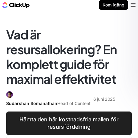
ClickUp-bloggen
Kom igång
Ope
Vad är
resursallokering? En
komplett guide för
maximal effektivitet
6 juni 2025
Sudarshan Somanathan
Head of Content
Hämta den här kostnadsfria mallen för
resursfördelning