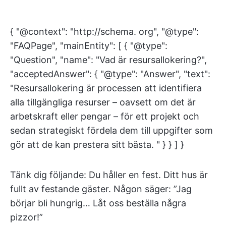
{ "@context": "http://schema. org", "@type":
"FAQPage", "mainEntity": [ { "@type":
"Question", "name": "Vad är resursallokering?",
"acceptedAnswer": { "@type": "Answer", "text":
"Resursallokering är processen att identifiera
alla tillgängliga resurser – oavsett om det är
arbetskraft eller pengar – för ett projekt och
sedan strategiskt fördela dem till uppgifter som
gör att de kan prestera sitt bästa. " } } ] }
Tänk dig följande: Du håller en fest. Ditt hus är
fullt av festande gäster. Någon säger: ”Jag
börjar bli hungrig… Låt oss beställa några
pizzor!”