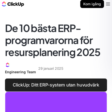
ClickUp-bloggen
Kom igång
Ope
De 10 bästa ERP-
programvarorna för
resursplanering 2025
29 januari 2025
Engineering Team
ClickUp: Ditt ERP-system utan huvudvärk