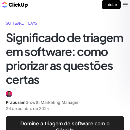
ClickUp Blogue
Iniciar
Ope
SOFTWARE TEAMS
Significado de triagem
em software: como
priorizar as questões
certas
Praburam
Growth Marketing Manager
26 de outubro de 2025
Domine a triagem de software com o