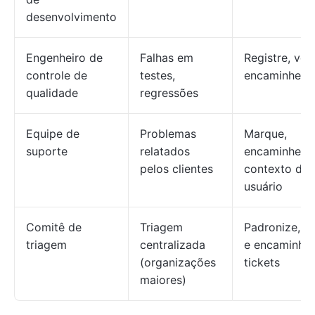
desenvolvimento
Engenheiro de
Falhas em
Registre, veri
controle de
testes,
encaminhe
qualidade
regressões
Equipe de
Problemas
Marque,
suporte
relatados
encaminhe c
pelos clientes
contexto do
usuário
Comitê de
Triagem
Padronize, pr
triagem
centralizada
e encaminhe
(organizações
tickets
maiores)