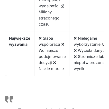
wydajności 💰
Miliony
straconego
czasu
Największe
❌ Słaba
❌ Nielegalne
wyzwania
współpraca ❌
wykorzystanie /AI
Wolniejsze
❌ Wycieki danych
podejmowanie
❌ Stronnicze lub
decyzji ❌
niepotwierdzone
Niskie morale
wyniki