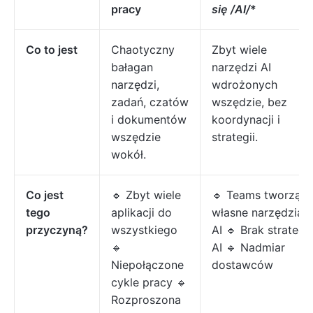
pracy
się /AI/
*
Co to jest
Chaotyczny
Zbyt wiele
bałagan
narzędzi AI
narzędzi,
wdrożonych
zadań, czatów
wszędzie, bez
i dokumentów
koordynacji i
wszędzie
strategii.
wokół.
Co jest
🔹 Zbyt wiele
🔹 Teams tworząc
tego
aplikacji do
własne narzędzia
przyczyną?
wszystkiego
AI 🔹 Brak strategii
🔹
AI 🔹 Nadmiar
Niepołączone
dostawców
cykle pracy 🔹
Rozproszona