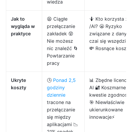
wiedza
Jak to
😫 Ciągłe
🤷 Kto korzysta z
wygląda w
przełączanie
/AI? 😬 Ryzyko
praktyce
zakładek 😵
związane z danymi
Nie możesz
czai się wszędzie
nic znaleźć 🌀
💸 Rosnące koszty
Powtarzanie
pracy
Ukryte
🕒
Ponad 2,5
📊 Zbędne licencje
koszty
godziny
AI 🔐 Koszmarne
dziennie
kwestie zgodności
tracone na
🎯 Niewłaściwie
przełączanie
ukierunkowane
się między
innowacje⚡️
aplikacjami 📉
21% spadek