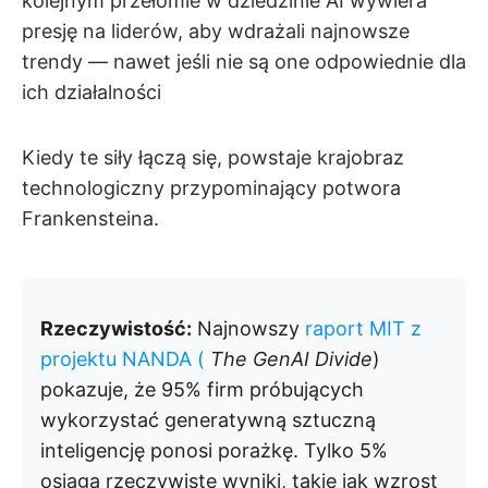
kolejnym przełomie w dziedzinie AI wywiera
presję na liderów, aby wdrażali najnowsze
trendy — nawet jeśli nie są one odpowiednie dla
ich działalności
Kiedy te siły łączą się, powstaje krajobraz
technologiczny przypominający potwora
Frankensteina.
Rzeczywistość:
Najnowszy
raport MIT z
projektu NANDA (
The GenAI Divide
)
pokazuje, że 95% firm próbujących
wykorzystać generatywną sztuczną
inteligencję ponosi porażkę. Tylko 5%
osiąga rzeczywiste wyniki, takie jak wzrost