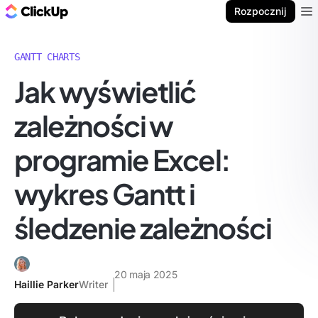
ClickUp Blog
Rozpocznij
Ope
GANTT CHARTS
Jak wyświetlić
zależności w
programie Excel:
wykres Gantt i
śledzenie zależności
20 maja 2025
Haillie Parker
Writer