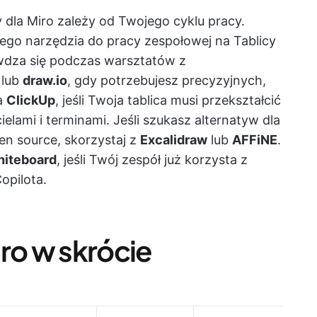
dla Miro zależy od Twojego cyklu pracy.
giego narzędzia do pracy zespołowej na Tablicy
wdza się podczas warsztatów z
lub
draw.io
, gdy potrzebujesz precyzyjnych,
a
ClickUp
, jeśli Twoja tablica musi przekształcić
elami i terminami. Jeśli szukasz alternatyw dla
n source, skorzystaj z
Excalidraw
lub
AFFiNE
.
hiteboard
, jeśli Twój zespół już korzysta z
opilota.
ro w skrócie