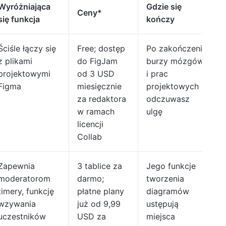
Wyróżniająca
Gdzie się
Ceny*
się funkcja
kończy
Ściśle łączy się
Free; dostęp
Po zakończeniu
z plikami
do FigJam
burzy mózgów
projektowymi
od 3 USD
i prac
Figma
miesięcznie
projektowych
za redaktora
odczuwasz
w ramach
ulgę
licencji
Collab
Zapewnia
3 tablice za
Jego funkcje
moderatorom
darmo;
tworzenia
timery, funkcję
płatne plany
diagramów
wzywania
już od 9,99
ustępują
uczestników
USD za
miejsca