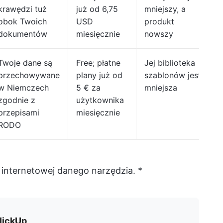
krawędzi tuż
już od 6,75
mniejszy, a
obok Twoich
USD
produkt
dokumentów
miesięcznie
nowszy
Twoje dane są
Free; płatne
Jej biblioteka
przechowywane
plany już od
szablonów jest
w Niemczech
5 € za
mniejsza
zgodnie z
użytkownika
przepisami
miesięcznie
RODO
 internetowej danego narzędzia. *
lickUp