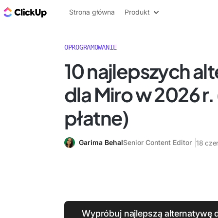
ClickUp Blog
Strona główna
Produkt
OPROGRAMOWANIE
10 najlepszych al
dla Miro w 2026 r. 
płatne)
Garima Behal
Senior Content Editor
18 cze
Wypróbuj najlepszą alternatywę d