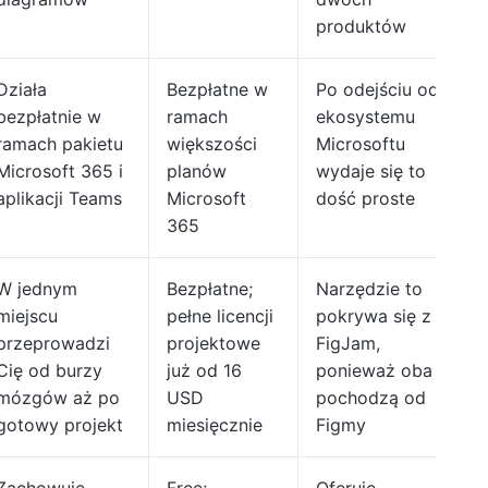
produktów
Działa
Bezpłatne w
Po odejściu od
bezpłatnie w
ramach
ekosystemu
ramach pakietu
większości
Microsoftu
Microsoft 365 i
planów
wydaje się to
aplikacji Teams
Microsoft
dość proste
365
W jednym
Bezpłatne;
Narzędzie to
miejscu
pełne licencji
pokrywa się z
przeprowadzi
projektowe
FigJam,
Cię od burzy
już od 16
ponieważ oba
mózgów aż po
USD
pochodzą od
gotowy projekt
miesięcznie
Figmy