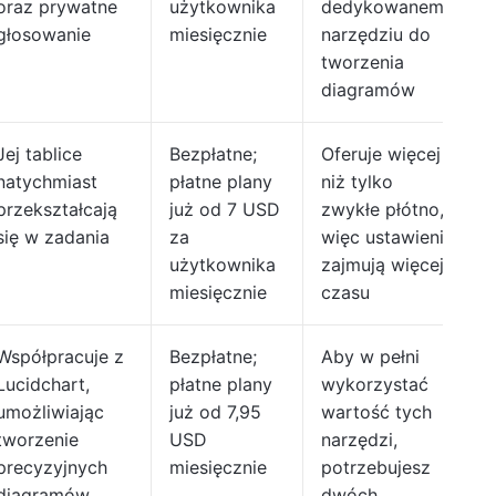
oraz prywatne
użytkownika
dedykowanemu
głosowanie
miesięcznie
narzędziu do
tworzenia
diagramów
Jej tablice
Bezpłatne;
Oferuje więcej
natychmiast
płatne plany
niż tylko
przekształcają
już od 7 USD
zwykłe płótno,
się w zadania
za
więc ustawienia
użytkownika
zajmują więcej
miesięcznie
czasu
Współpracuje z
Bezpłatne;
Aby w pełni
Lucidchart,
płatne plany
wykorzystać
umożliwiając
już od 7,95
wartość tych
tworzenie
USD
narzędzi,
precyzyjnych
miesięcznie
potrzebujesz
diagramów
dwóch