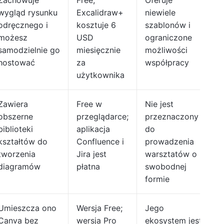
Zachowuje
Free;
Oferuje
wygląd rysunku
Excalidraw+
niewiele
odręcznego i
kosztuje 6
szablonów i
możesz
USD
ograniczone
samodzielnie go
miesięcznie
możliwości
hostować
za
współpracy
użytkownika
Zawiera
Free w
Nie jest
obszerne
przeglądarce;
przeznaczony
biblioteki
aplikacja
do
kształtów do
Confluence i
prowadzenia
tworzenia
Jira jest
warsztatów o
diagramów
płatna
swobodnej
formie
Umieszcza ono
Wersja Free;
Jego
Canva bez
wersja Pro
ekosystem jest