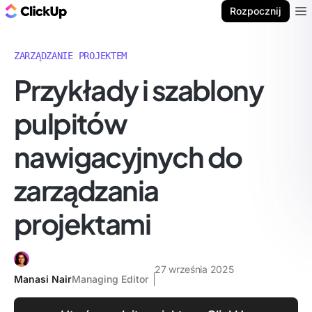
ClickUp Blog
Rozpocznij
Ope
ZARZĄDZANIE PROJEKTEM
Przykłady i szablony
pulpitów
nawigacyjnych do
zarządzania
projektami
27 września 2025
Manasi Nair
Managing Editor