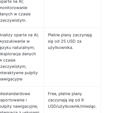
oparte na AI;
monitorowanie
danych w czasie
rzeczywistym.
Analizy oparte na AI;
Płatne plany zaczynają
wyszukiwanie w
się od 25 USD za
języku naturalnym;
użytkownika.
eksploracja danych
w czasie
rzeczywistym;
interaktywne pulpity
nawigacyjne
Niestandardowe
Free, płatne plany
raportowanie i
zaczynają się od 9
pulpity nawigacyjne;
USD/użytkownik/miesiąc.
integracja z usługami