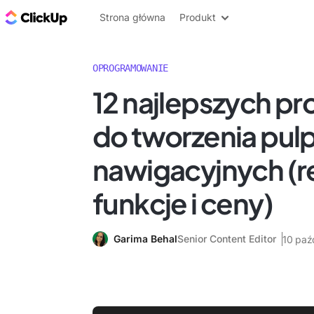
ClickUp Blog
Strona główna
Produkt
OPROGRAMOWANIE
12 najlepszych 
do tworzenia pul
nawigacyjnych (r
funkcje i ceny)
Garima Behal
Senior Content Editor
10 paź