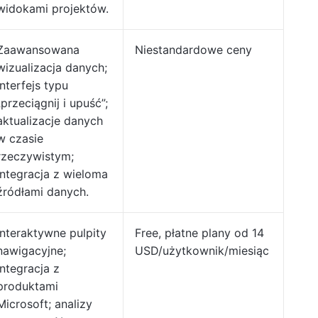
widokami projektów.
Zaawansowana
Niestandardowe ceny
wizualizacja danych;
interfejs typu
„przeciągnij i upuść”;
aktualizacje danych
w czasie
rzeczywistym;
integracja z wieloma
źródłami danych.
Interaktywne pulpity
Free, płatne plany od 14
nawigacyjne;
USD/użytkownik/miesiąc
integracja z
produktami
Microsoft; analizy