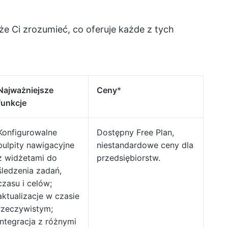
 Ci zrozumieć, co oferuje każde z tych
Najważniejsze
Ceny
*
funkcje
Konfigurowalne
Dostępny Free Plan,
pulpity nawigacyjne
niestandardowe ceny dla
z widżetami do
przedsiębiorstw.
śledzenia zadań,
czasu i celów;
aktualizacje w czasie
rzeczywistym;
integracja z różnymi