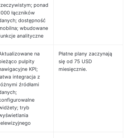
rzeczywistym; ponad
1000 łączników
danych; dostępność
mobilna; wbudowane
funkcje analityczne
Aktualizowane na
Płatne plany zaczynają
bieżąco pulpity
się od 75 USD
nawigacyjne KPI;
miesięcznie.
łatwa integracja z
różnymi źródłami
danych;
konfigurowalne
widżety; tryb
wyświetlania
telewizyjnego