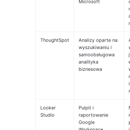
Microsoft
ThoughtSpot
Analizy oparte na
wyszukiwaniu i
samoobsługowa
analityka
biznesowa
Looker
Pulpit i
Studio
raportowanie
Google
Workspace