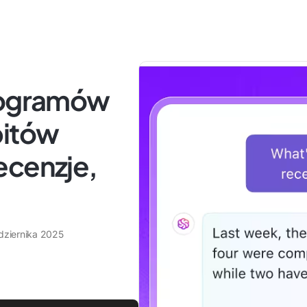
programów
pitów
ecenzje,
dziernika 2025