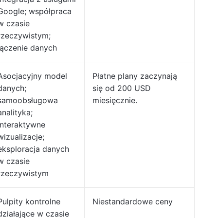
Google; współpraca
w czasie
rzeczywistym;
łączenie danych
Asocjacyjny model
Płatne plany zaczynają
danych;
się od 200 USD
samoobsługowa
miesięcznie.
analityka;
interaktywne
wizualizacje;
eksploracja danych
w czasie
rzeczywistym
Pulpity kontrolne
Niestandardowe ceny
działające w czasie